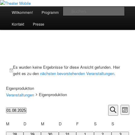
Zum
Zum
Das schoenste Theater an der Bergstrasse
Inhalt
sekundären
Hauptmenü
Such
Willkommen!
Programm
Das Theater
Anfahrt
wechseln
Inhalt
wechseln
Theater Mobile
Kontakt
Presse
Es wurden keine Ergebnisse für diese Ansicht gefunden. Hier
geht es zu den
nächsten bevorstehenden Veranstaltungen
.
Eigenproduktion
Eigenproduktion
Veranstaltungen
Veranstaltunge
Veran
01.08.2025
Monat
Suche
Ansic
Datum
Suche
und
Navig
wählen.
Kalender
M
D
M
D
F
S
S
Ansichten,
von
Navigation
0
0
0
0
0
0
0
28
29
30
31
1
2
3