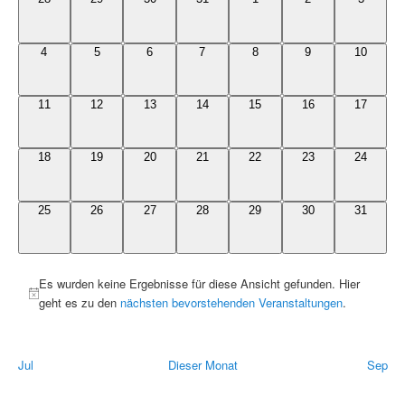
Veranstaltungen
Veranstaltungen,
Veranstaltungen,
Veranstaltungen,
Veranstaltungen,
Veranstaltungen,
Veranstaltungen,
Veransta
0
0
0
0
0
0
0
4
5
6
7
8
9
10
Veranstaltungen,
Veranstaltungen,
Veranstaltungen,
Veranstaltungen,
Veranstaltungen,
Veranstaltungen,
Veranstal
0
0
0
0
0
0
0
11
12
13
14
15
16
17
Veranstaltungen,
Veranstaltungen,
Veranstaltungen,
Veranstaltungen,
Veranstaltungen,
Veranstaltungen,
Veranstal
0
0
0
0
0
0
0
18
19
20
21
22
23
24
Veranstaltungen,
Veranstaltungen,
Veranstaltungen,
Veranstaltungen,
Veranstaltungen,
Veranstaltungen,
Veranstal
0
0
0
0
0
0
0
25
26
27
28
29
30
31
Veranstaltungen,
Veranstaltungen,
Veranstaltungen,
Veranstaltungen,
Veranstaltungen,
Veranstaltungen,
Veranstal
Es wurden keine Ergebnisse für diese Ansicht gefunden. Hier
geht es zu den
nächsten bevorstehenden Veranstaltungen
.
Jul
Dieser Monat
Sep