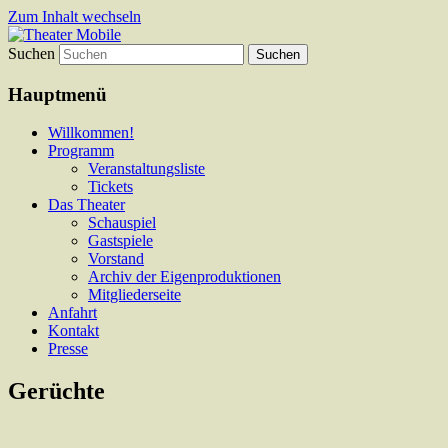
Zum Inhalt wechseln
Suchen
Das schoenste Theater an der Bergstrasse
Theater Mobile
Hauptmenü
Willkommen!
Programm
Veranstaltungsliste
Tickets
Das Theater
Schauspiel
Gastspiele
Vorstand
Archiv der Eigenproduktionen
Mitgliederseite
Anfahrt
Kontakt
Presse
Gerüchte