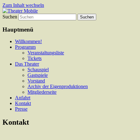
Zum Inhalt wechseln
Suchen
Das schoenste Theater an der Bergstrasse
Theater Mobile
Hauptmenü
Willkommen!
Programm
Veranstaltungsliste
Tickets
Das Theater
Schauspiel
Gastspiele
Vorstand
Archiv der Eigenproduktionen
Mitgliederseite
Anfahrt
Kontakt
Presse
Kontakt