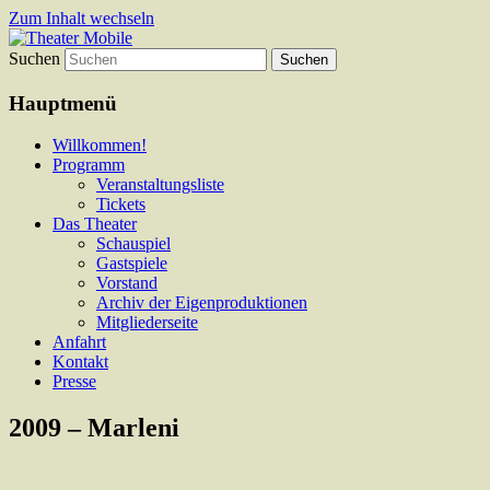
Zum Inhalt wechseln
Suchen
Das schoenste Theater an der Bergstrasse
Theater Mobile
Hauptmenü
Willkommen!
Programm
Veranstaltungsliste
Tickets
Das Theater
Schauspiel
Gastspiele
Vorstand
Archiv der Eigenproduktionen
Mitgliederseite
Anfahrt
Kontakt
Presse
2009 – Marleni