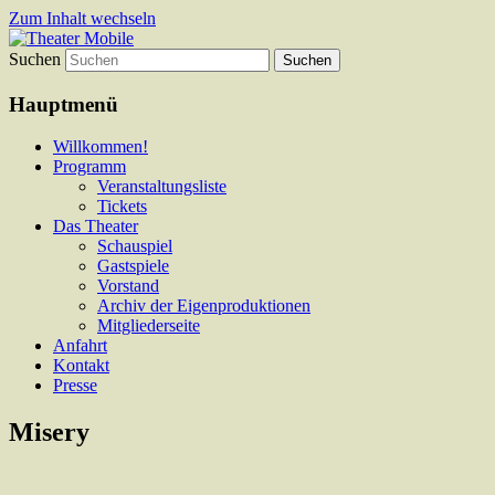
Zum Inhalt wechseln
Suchen
Das schoenste Theater an der Bergstrasse
Theater Mobile
Hauptmenü
Willkommen!
Programm
Veranstaltungsliste
Tickets
Das Theater
Schauspiel
Gastspiele
Vorstand
Archiv der Eigenproduktionen
Mitgliederseite
Anfahrt
Kontakt
Presse
Misery