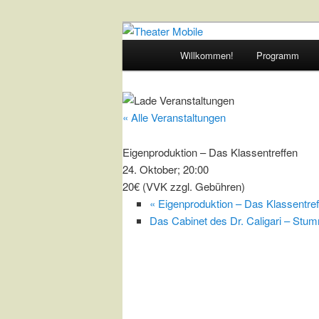
Zum
Das schoenste Theater an der 
Inhalt
Hauptmenü
Willkommen!
Programm
wechseln
Theater Mobil
« Alle Veranstaltungen
Eigenproduktion – Das Klassentreffen
24. Oktober; 20:00
20€ (VVK zzgl. Gebühren)
«
Eigenproduktion – Das Klassentref
Das Cabinet des Dr. Caligari – Stu