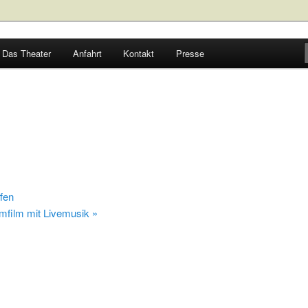
Bergstrasse
Das Theater
Anfahrt
Kontakt
Presse
e
fen
mmfilm mit Livemusik
»