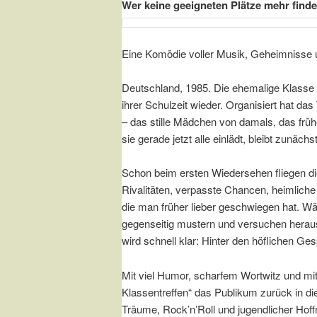
Wer keine geeigneten Plätze mehr findet
Eine Komödie voller Musik, Geheimnisse 
Deutschland, 1985. Die ehemalige Klasse v
ihrer Schulzeit wieder. Organisiert hat d
– das stille Mädchen von damals, das fr
sie gerade jetzt alle einlädt, bleibt zunäch
Schon beim ersten Wiedersehen fliegen d
Rivalitäten, verpasste Chancen, heimlic
die man früher lieber geschwiegen hat. W
gegenseitig mustern und versuchen heraus
wird schnell klar: Hinter den höflichen Ge
Mit viel Humor, scharfem Wortwitz und mi
Klassentreffen“ das Publikum zurück in die
Träume, Rock’n’Roll und jugendlicher Hof