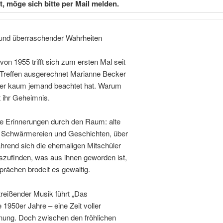
, möge sich bitte per Mail melden.
und überraschender Wahrheiten
on 1955 trifft sich zum ersten Mal seit
as Treffen ausgerechnet Marianne Becker
üher kaum jemand beachtet hat. Warum
st ihr Geheimnis.
ie Erinnerungen durch den Raum: alte
he Schwärmereien und Geschichten, über
ährend sich die ehemaligen Mitschüler
zufinden, was aus ihnen geworden ist,
sprächen brodelt es gewaltig.
treißender Musik führt „Das
 1950er Jahre – eine Zeit voller
fnung. Doch zwischen den fröhlichen