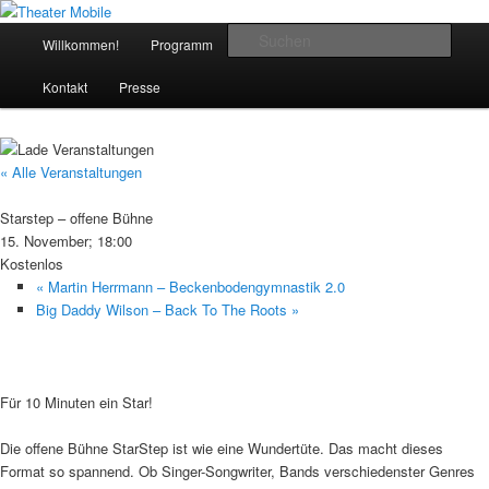
Zum
Das schoenste Theater an der Bergstrasse
Inhalt
Hauptmenü
Such
Willkommen!
Programm
Das Theater
Anfahrt
wechseln
Theater Mobile
Kontakt
Presse
« Alle Veranstaltungen
Starstep – offene Bühne
15. November; 18:00
Kostenlos
«
Martin Herrmann – Beckenbodengymnastik 2.0
Big Daddy Wilson – Back To The Roots
»
Für 10 Minuten ein Star!
Die offene Bühne StarStep ist wie eine Wundertüte. Das macht dieses
Format so spannend. Ob Singer-Songwriter, Bands verschiedenster Genres