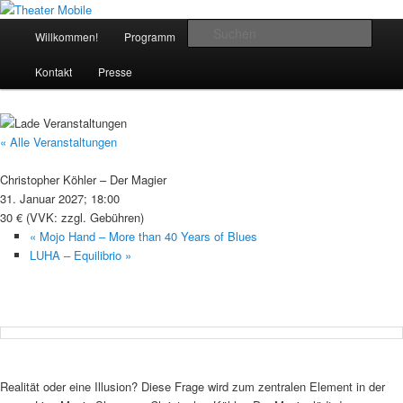
Zum
Das schoenste Theater an der Bergstrasse
Inhalt
Hauptmenü
Such
Willkommen!
Programm
Das Theater
Anfahrt
wechseln
Theater Mobile
Kontakt
Presse
« Alle Veranstaltungen
Christopher Köhler – Der Magier
31. Januar 2027; 18:00
30 € (VVK: zzgl. Gebühren)
«
Mojo Hand – More than 40 Years of Blues
LUHA – Equilibrio
»
Realität oder eine Illusion? Diese Frage wird zum zentralen Element in der