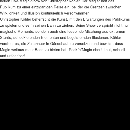
neuen Live-Magic-Show von Christopher Köhler. Der Magier lädt das
Publikum zu einer einzigartigen Reise ein, bei der die Grenzen zwischen
Wirklichkeit und Illusion kontinuierlich verschwimmen.
Christopher Köhler beherrscht die Kunst, mit den Erwartungen des Publikums
zu spielen und es in seinen Bann zu ziehen. Seine Show verspricht nicht nur
magische Momente, sondern auch eine fesselnde Mischung aus extremen
Stunts, schockierenden Elementen und begeisternden Illusionen. Köhler
versteht es, die Zuschauer in Gänsehaut zu versetzen und beweist, dass
Magie weitaus mehr Bass zu bieten hat. Rock´n´Magic eben! Laut, schnell
und unfassbar!