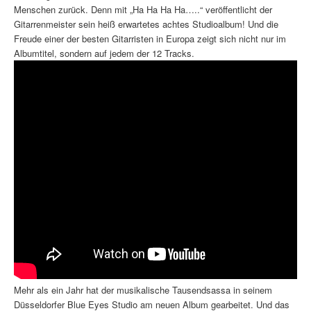
Menschen zurück. Denn mit „Ha Ha Ha Ha…..“ veröffentlicht der
Gitarrenmeister sein heiß erwartetes achtes Studioalbum! Und die
Freude einer der besten Gitarristen in Europa zeigt sich nicht nur im
Albumtitel, sondern auf jedem der 12 Tracks.
Mehr als ein Jahr hat der musikalische Tausendsassa in seinem
Düsseldorfer Blue Eyes Studio am neuen Album gearbeitet. Und das