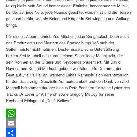
fetzig bleibt sein Sound immer eines: Ehrliche, handgemachte Musik,
bei der auf jede Note, jede Nuance geachtet worden ist und die Herzen
genauso berührt wie sie Beine und Körper in Schwingung und Wallung
bringt.
Für dieses Album schrieb Zed Mitchell jeden Song selbst. Doch auch
das Produzieren und Mastern des Studioalbums ließ sich der
Saitenmeister nicht nehmen. Beste musikalische Unterstützung
bekam Zed Mitchell dabei von seinem Sohn Todor Manojlovic, der
sein Können an der Gitarre und Keyboards präsentiert. Mit David
Haynes and Konrad Matheus geben zwei talentierte Drummer den
Beat auf „Ha Ha Ha“ an, während Lukas Kaminski sich verantwortlich
für den Bass zeigt. Spezielle Aufmerksamkeit und den Dank von Zed
Mitchell bekommen darüber hinaus Pete Feenstra für seine Lyrics des
Tracks „A Lover Or A Friend“ sowie Gregory McCoy für seine
Keyboard-Einlage auf „Don´t Believe“.
WhatsApp
Email