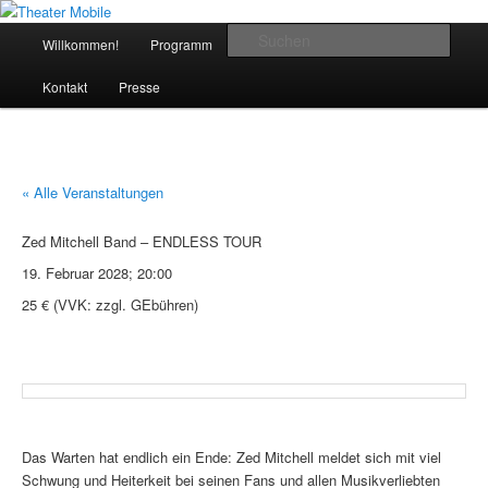
Zum
Das schoenste Theater an der Bergstrasse
Inhalt
Hauptmenü
Such
Willkommen!
Programm
Das Theater
Anfahrt
wechseln
Theater Mobile
Kontakt
Presse
« Alle Veranstaltungen
Zed Mitchell Band – ENDLESS TOUR
19. Februar 2028; 20:00
25 € (VVK: zzgl. GEbühren)
Das Warten hat endlich ein Ende: Zed Mitchell meldet sich mit viel
Schwung und Heiterkeit bei seinen Fans und allen Musikverliebten