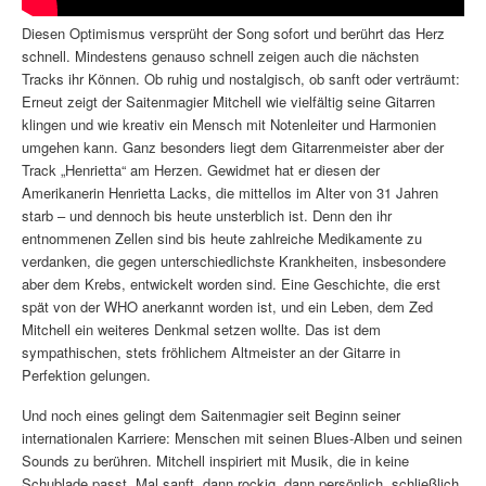
Diesen Optimismus versprüht der Song sofort und berührt das Herz
schnell. Mindestens genauso schnell zeigen auch die nächsten
Tracks ihr Können. Ob ruhig und nostalgisch, ob sanft oder verträumt:
Erneut zeigt der Saitenmagier Mitchell wie vielfältig seine Gitarren
klingen und wie kreativ ein Mensch mit Notenleiter und Harmonien
umgehen kann. Ganz besonders liegt dem Gitarrenmeister aber der
Track „Henrietta“ am Herzen. Gewidmet hat er diesen der
Amerikanerin Henrietta Lacks, die mittellos im Alter von 31 Jahren
starb – und dennoch bis heute unsterblich ist. Denn den ihr
entnommenen Zellen sind bis heute zahlreiche Medikamente zu
verdanken, die gegen unterschiedlichste Krankheiten, insbesondere
aber dem Krebs, entwickelt worden sind. Eine Geschichte, die erst
spät von der WHO anerkannt worden ist, und ein Leben, dem Zed
Mitchell ein weiteres Denkmal setzen wollte. Das ist dem
sympathischen, stets fröhlichem Altmeister an der Gitarre in
Perfektion gelungen.
Und noch eines gelingt dem Saitenmagier seit Beginn seiner
internationalen Karriere: Menschen mit seinen Blues-Alben und seinen
Sounds zu berühren. Mitchell inspiriert mit Musik, die in keine
Schublade passt. Mal sanft, dann rockig, dann persönlich, schließlich