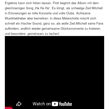
Ergebnis kann sich hören lassen. Flott beginnt das Album mit dem
gleichnamigen Song „Ha Ha Ha“. Es klingt, als schwelge Zed Mitchell
in Erinnerungen an tolle Konzerte und volle Clubs. Achtsame
Musikliebhaber aber bemerken: In diese Melancholie mischt sich
schnell ein frischer Sound, ganz so, als wolle Zed Mitchell seine Fans
auffordern, endlich wieder gemeinsame Glücksmomente zu kreieren
und besonders: gemeinsam zu lachen!