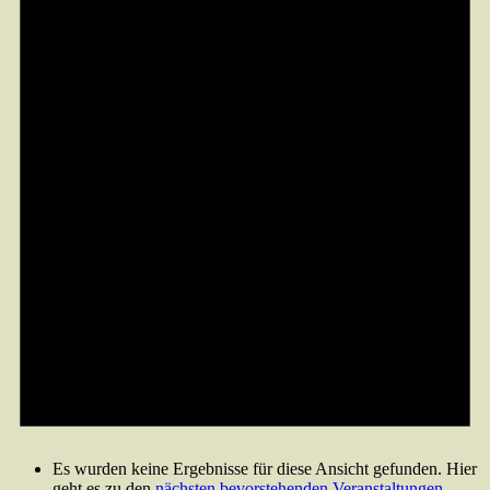
Es wurden keine Ergebnisse für diese Ansicht gefunden. Hier
geht es zu den
nächsten bevorstehenden Veranstaltungen
.